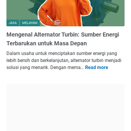
k
i
l
n
n
e
g
e
k
b
JASA
MELAYANI
r
t
a
j
Mengenal Alternator Turbin: Sumber Energi
r
l
a
o
a
Terbarukan untuk Masa Depan
S
M
i
Dalam usaha untuk menciptakan sumber energi yang
i
o
lebih bersih dan berkelanjutan, alternator turbin menjadi
s
t
solusi yang menarik. Dengan mema…
Read more
t
M
o
e
e
r
m
n
:
L
g
T
i
e
r
s
n
a
t
a
n
r
l
s
i
A
f
k