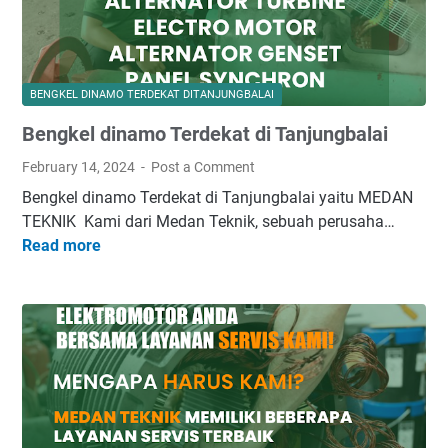
n
e
P
m
r
e
e
n
BENGKEL DINAMO TERDEKAT DITANJUNGBALAI
v
t
Bengkel dinamo Terdekat di Tanjungbalai
e
a
n
s
February 14, 2024
Post a Comment
t
i
Bengkel dinamo Terdekat di Tanjungbalai yaitu MEDAN
i
P
TEKNIK Kami dari Medan Teknik, sebuah perusaha…
f
a
Read more
B
A
n
e
l
e
n
t
l
g
e
S
k
r
y
e
n
n
l
a
c
d
t
h
i
o