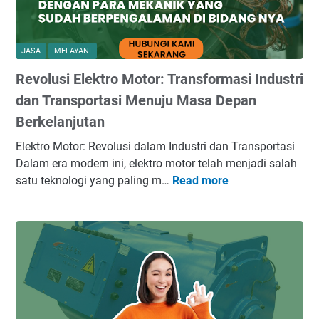
r
n
r
o
a
G
n
m
e
JASA
MELAYANI
:
o
n
M
Revolusi Elektro Motor: Transformasi Industri
T
s
e
e
dan Transportasi Menuju Masa Depan
e
n
r
t
Berkelanjutan
g
d
:
o
Elektro Motor: Revolusi dalam Industri dan Transportasi
e
T
p
Dalam era modern ini, elektro motor telah menjadi salah
k
i
t
satu teknologi yang paling m…
Read more
R
a
p
i
e
t
s
m
v
d
d
a
o
i
a
l
l
T
n
k
u
a
T
a
s
n
r
n
i
j
i
K
E
u