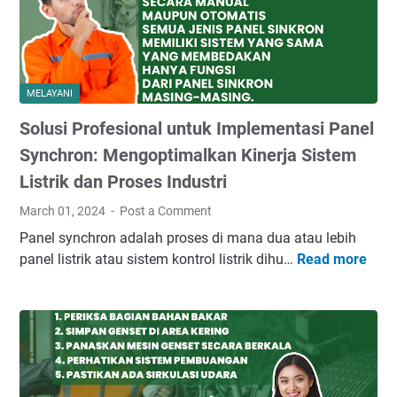
MELAYANI
Solusi Profesional untuk Implementasi Panel
Synchron: Mengoptimalkan Kinerja Sistem
Listrik dan Proses Industri
March 01, 2024
Post a Comment
Panel synchron adalah proses di mana dua atau lebih
panel listrik atau sistem kontrol listrik dihu…
Read more
S
o
l
u
s
i
P