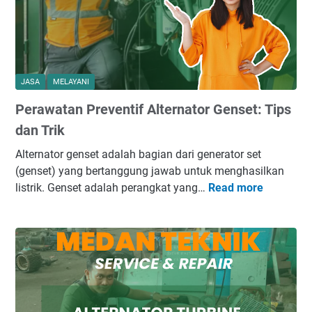
r
o
f
e
s
JASA
MELAYANI
i
Perawatan Preventif Alternator Genset: Tips
o
n
dan Trik
a
Alternator genset adalah bagian dari generator set
l
(genset) yang bertanggung jawab untuk menghasilkan
u
listrik. Genset adalah perangkat yang…
Read more
P
n
e
t
r
u
a
k
w
I
a
m
t
p
a
l